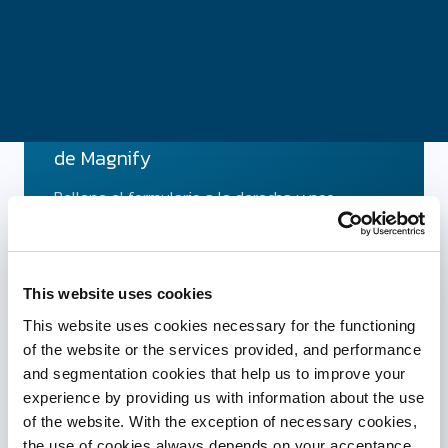
Solicitud de demo
de Magnify
Envíanos tu
Solicitud de demo
Rellene el formulario a la derecha y nos
pondremos en contacto con usted lo antes
posible para marcar su demo
This website uses cookies
This website uses cookies necessary for the functioning
of the website or the services provided, and performance
and segmentation cookies that help us to improve your
experience by providing us with information about the use
of the website. With the exception of necessary cookies,
the use of cookies always depends on your acceptance.