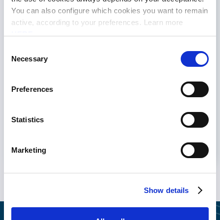
You can also configure which cookies you want to remain
active, according to your preferences. Learn more
HERE
.
Consent
Necessary
Selection
Preferences
Acepto recibir comunicaciones de marketing de
Saphety
Statistics
Haga clic aquí para indicar que ha leído y que está
de acuerdo con la
Política de Privacidad
de
Magnify.
*
Marketing
Show details